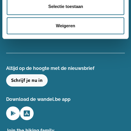
Wandelsport Vlaanderen vzw
Selectie toestaan
Gentse Steenweg 132, 8340 Damme
+32(0)50 40 51 40
Weigeren
info@wandelsport.be
BE 0643 481 073
Altijd op de hoogte ​met de nieuwsbrief
Schrijf je nu in
Download de wandel.be app
Join the hiking family