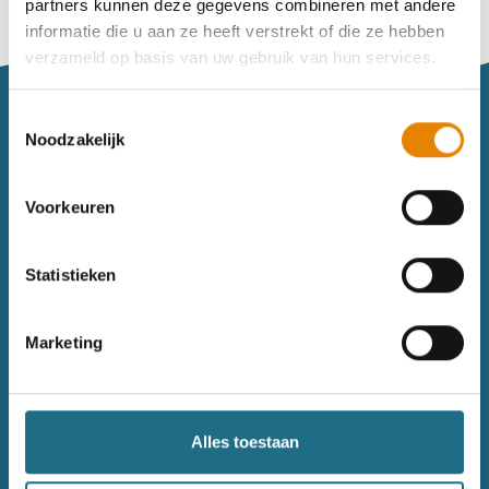
partners kunnen deze gegevens combineren met andere
Vind je je weg niet goed in het wandeldagboek?
informatie die u aan ze heeft verstrekt of die ze hebben
Raadpleeg dan hier de handleiding.
verzameld op basis van uw gebruik van hun services.
Toestemmingsselectie
Noodzakelijk
Voorkeuren
Sitemap
Statistieken
Wandelkalender
Uitrusting
Wandelinspiratie
Shop
Marketing
Toerisme
Wandeldagboek
Gezondheid
Alles toestaan
Contact