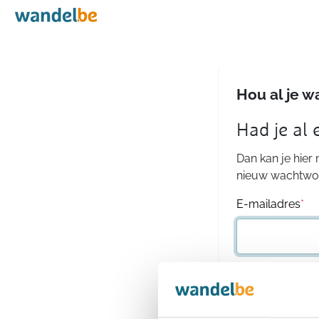
Home
Hou al je w
Had je al
Dan kan je hier
nieuw wachtwoo
E-mailadres
*
Wachtwoord
*