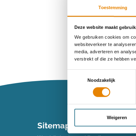
Toestemming
Wachtwoord ve
Deze website maakt gebruik
We gebruiken cookies om cont
websiteverkeer te analyseren
Heb je n
media, adverteren en analys
verstrekt of die ze hebben v
Maak dan een 
Toestemmingsselectie
Noodzakelijk
Maak een 
Vind je je we
Weigeren
Sitemap