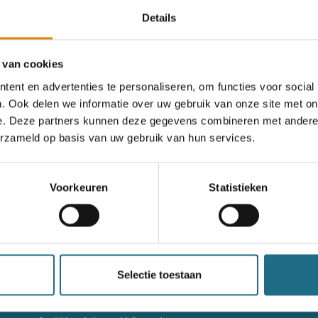
Details
rgeten
 van cookies
ent en advertenties te personaliseren, om functies voor social
. Ook delen we informatie over uw gebruik van onze site met on
og geen account?
e. Deze partners kunnen deze gegevens combineren met andere i
erzameld op basis van uw gebruik van hun services.
nieuw account aan
Voorkeuren
Statistieken
nieuw account aan
g niet goed in het wandeldagboek?
Raadpleeg dan hier de hand
Selectie toestaan
Contact