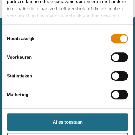
partners kunnen deze gegevens combineren met andere
Vind je je weg niet goed in het wandeldagboek?
informatie die u aan ze heeft verstrekt of die ze hebben
Raadpleeg dan hier de handleiding.
verzameld op basis van uw gebruik van hun services.
Toestemmingsselectie
Noodzakelijk
Voorkeuren
Sitemap
Statistieken
Wandelkalender
Uitrusting
Wandelinspiratie
Shop
Marketing
Toerisme
Wandeldagboek
Gezondheid
Alles toestaan
Contact