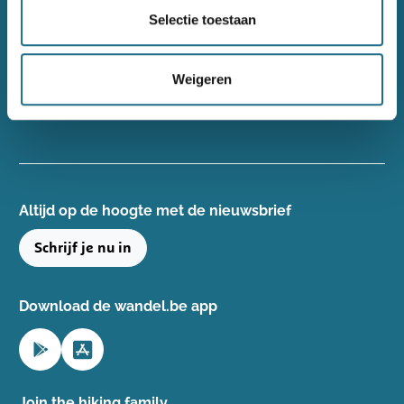
Wandelsport Vlaanderen vzw
Selectie toestaan
Gentse Steenweg 132, 8340 Damme
+32(0)50 40 51 40
Weigeren
info@wandelsport.be
BE 0643 481 073
Altijd op de hoogte ​met de nieuwsbrief
Schrijf je nu in
Download de wandel.be app
Join the hiking family