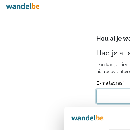
Home
Hou al je w
Had je al
Dan kan je hier
nieuw wachtwoo
E-mailadres
*
Wachtwoord
*