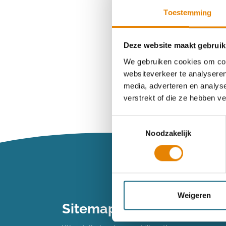
Toestemming
Wachtwoord ve
Deze website maakt gebruik
We gebruiken cookies om cont
websiteverkeer te analyseren
Heb je n
media, adverteren en analys
verstrekt of die ze hebben v
Maak dan een 
Toestemmingsselectie
Noodzakelijk
Maak een 
Vind je je we
Weigeren
Sitemap