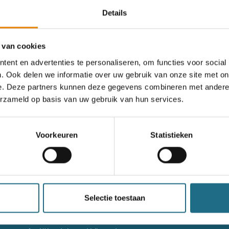
Details
rgeten
 van cookies
ent en advertenties te personaliseren, om functies voor social
. Ook delen we informatie over uw gebruik van onze site met on
og geen account?
e. Deze partners kunnen deze gegevens combineren met andere i
erzameld op basis van uw gebruik van hun services.
nieuw account aan
Voorkeuren
Statistieken
nieuw account aan
g niet goed in het wandeldagboek?
Raadpleeg dan hier de hand
Selectie toestaan
Contact