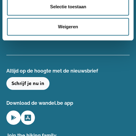
Wandelsport Vlaanderen vzw
Selectie toestaan
Gentse Steenweg 132, 8340 Damme
+32(0)50 40 51 40
Weigeren
info@wandelsport.be
BE 0643 481 073
Altijd op de hoogte ​met de nieuwsbrief
Schrijf je nu in
Download de wandel.be app
Join the hiking family