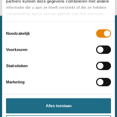
partners kunnen deze gegevens combineren met andere
Vind je je weg niet goed in het wandeldagboek?
informatie die u aan ze heeft verstrekt of die ze hebben
Raadpleeg dan hier de handleiding.
verzameld op basis van uw gebruik van hun services.
Toestemmingsselectie
Noodzakelijk
Voorkeuren
Sitemap
Statistieken
Wandelkalender
Uitrusting
Wandelinspiratie
Shop
Marketing
Toerisme
Wandeldagboek
Gezondheid
Alles toestaan
Contact