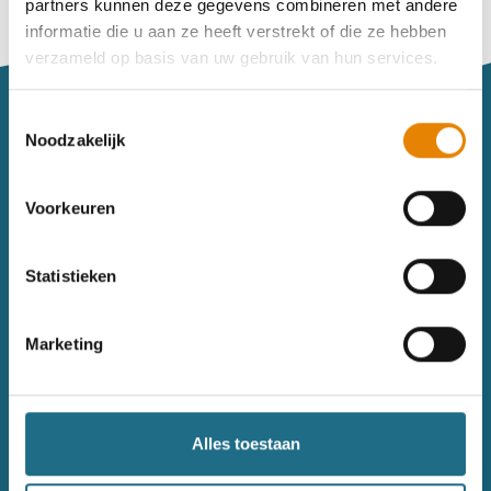
partners kunnen deze gegevens combineren met andere
Vind je je weg niet goed in het wandeldagboek?
informatie die u aan ze heeft verstrekt of die ze hebben
Raadpleeg dan hier de handleiding.
verzameld op basis van uw gebruik van hun services.
Toestemmingsselectie
Noodzakelijk
Voorkeuren
Sitemap
Statistieken
Wandelkalender
Uitrusting
Wandelinspiratie
Shop
Marketing
Toerisme
Wandeldagboek
Gezondheid
Alles toestaan
Contact