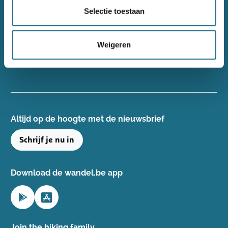
Wandelsport Vlaanderen vzw
Selectie toestaan
Gentse Steenweg 132, 8340 Damme
+32(0)50 40 51 40
Weigeren
info@wandelsport.be
BE 0643 481 073
Altijd op de hoogte ​met de nieuwsbrief
Schrijf je nu in
Download de wandel.be app
Join the hiking family