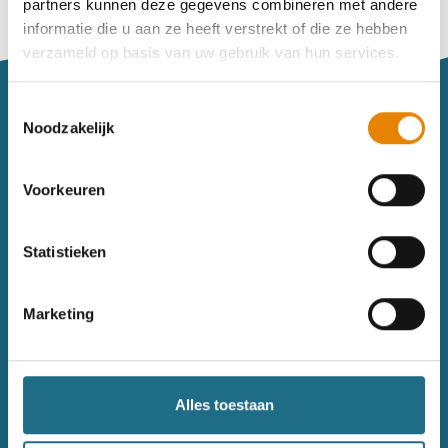
partners kunnen deze gegevens combineren met andere
Vind je je weg niet goed in het wandeldagboek?
informatie die u aan ze heeft verstrekt of die ze hebben
Raadpleeg dan hier de handleiding.
verzameld op basis van uw gebruik van hun services.
Toestemmingsselectie
Noodzakelijk
Voorkeuren
Sitemap
Statistieken
Wandelkalender
Uitrusting
Wandelinspiratie
Shop
Marketing
Toerisme
Wandeldagboek
Gezondheid
Alles toestaan
Contact