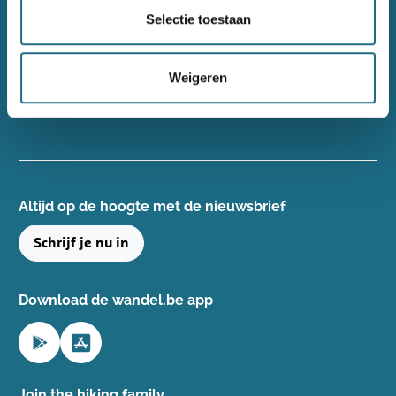
Wandelsport Vlaanderen vzw
Selectie toestaan
Gentse Steenweg 132, 8340 Damme
+32(0)50 40 51 40
Weigeren
info@wandelsport.be
BE 0643 481 073
Altijd op de hoogte ​met de nieuwsbrief
Schrijf je nu in
Download de wandel.be app
Join the hiking family