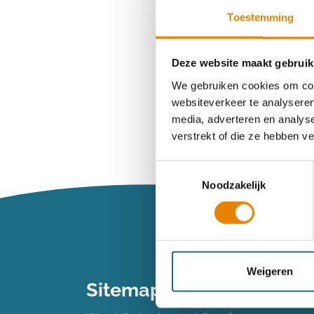
Toestemming
Wachtwoord ve
Deze website maakt gebruik
We gebruiken cookies om cont
websiteverkeer te analyseren
Heb je n
media, adverteren en analys
verstrekt of die ze hebben v
Maak dan een 
Toestemmingsselectie
Noodzakelijk
Maak een 
Vind je je we
Weigeren
Sitemap