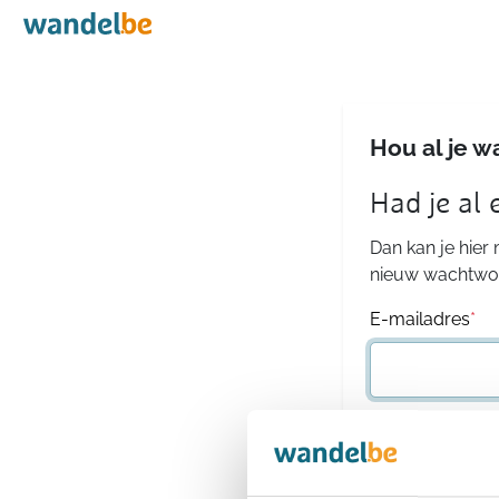
Home
Hou al je w
Had je al
Dan kan je hier
nieuw wachtwoo
E-mailadres
*
Wachtwoord
*