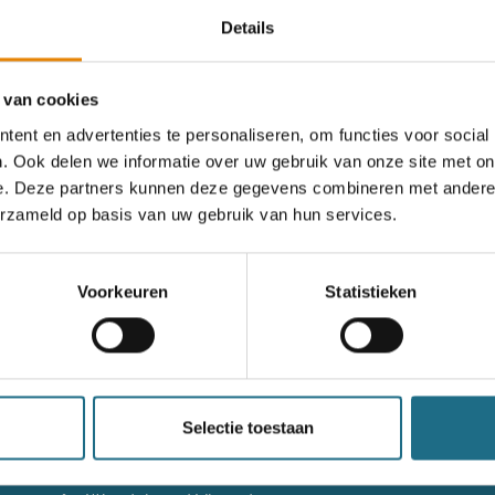
Details
rgeten
 van cookies
ent en advertenties te personaliseren, om functies voor social
. Ook delen we informatie over uw gebruik van onze site met on
og geen account?
e. Deze partners kunnen deze gegevens combineren met andere i
erzameld op basis van uw gebruik van hun services.
nieuw account aan
Voorkeuren
Statistieken
nieuw account aan
g niet goed in het wandeldagboek?
Raadpleeg dan hier de hand
Selectie toestaan
Contact