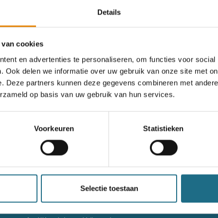
Details
rgeten
 van cookies
ent en advertenties te personaliseren, om functies voor social
. Ook delen we informatie over uw gebruik van onze site met on
og geen account?
e. Deze partners kunnen deze gegevens combineren met andere i
erzameld op basis van uw gebruik van hun services.
nieuw account aan
Voorkeuren
Statistieken
nieuw account aan
g niet goed in het wandeldagboek?
Raadpleeg dan hier de hand
Selectie toestaan
Contact