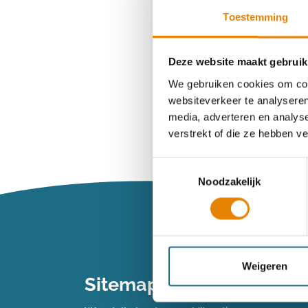
Toestemming
Wachtwoord ve
Deze website maakt gebruik
We gebruiken cookies om cont
websiteverkeer te analyseren
Heb je n
media, adverteren en analys
verstrekt of die ze hebben v
Maak dan een 
Toestemmingsselectie
Noodzakelijk
Maak een 
Vind je je we
Weigeren
Sitemap