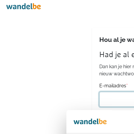
Home
Hou al je w
Had je al
Dan kan je hier
nieuw wachtwoo
E-mailadres
*
Wachtwoord
*