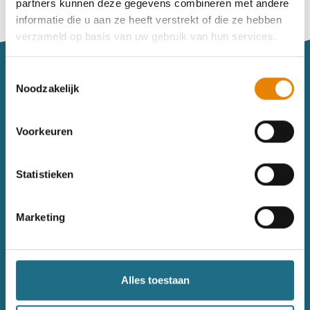
partners kunnen deze gegevens combineren met andere
Vind je je weg niet goed in het wandeldagboek?
informatie die u aan ze heeft verstrekt of die ze hebben
Raadpleeg dan hier de handleiding.
verzameld op basis van uw gebruik van hun services.
Toestemmingsselectie
Noodzakelijk
Voorkeuren
Sitemap
Statistieken
Wandelkalender
Uitrusting
Wandelinspiratie
Shop
Marketing
Toerisme
Wandeldagboek
Gezondheid
Alles toestaan
Contact