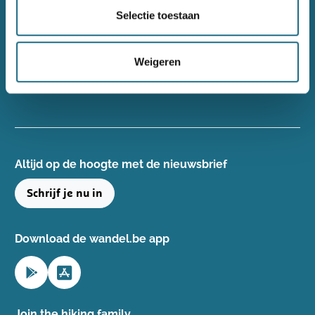
Wandelsport Vlaanderen vzw
Selectie toestaan
Gentse Steenweg 132, 8340 Damme
+32(0)50 40 51 40
Weigeren
info@wandelsport.be
BE 0643 481 073
Altijd op de hoogte ​met de nieuwsbrief
Schrijf je nu in
Download de wandel.be app
Join the hiking family