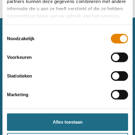
partners kunnen deze gegevens combineren met andere
Vind je je weg niet goed in het wandeldagboek?
informatie die u aan ze heeft verstrekt of die ze hebben
Raadpleeg dan hier de handleiding.
verzameld op basis van uw gebruik van hun services.
Toestemmingsselectie
Noodzakelijk
Voorkeuren
Sitemap
Statistieken
Wandelkalender
Uitrusting
Wandelinspiratie
Shop
Marketing
Toerisme
Wandeldagboek
Gezondheid
Alles toestaan
Contact