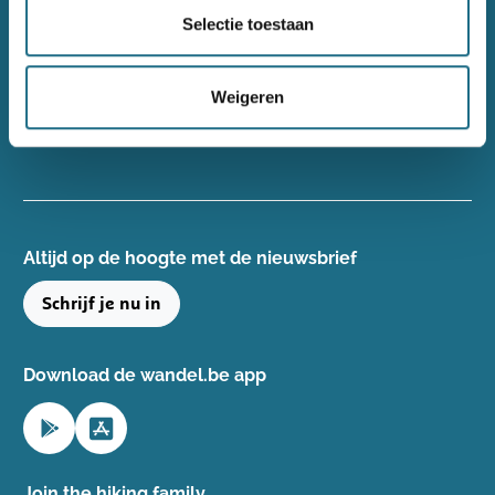
Wandelsport Vlaanderen vzw
Selectie toestaan
Gentse Steenweg 132, 8340 Damme
+32(0)50 40 51 40
Weigeren
info@wandelsport.be
BE 0643 481 073
Altijd op de hoogte ​met de nieuwsbrief
Schrijf je nu in
Download de wandel.be app
Join the hiking family