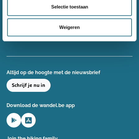
Wandelsport Vlaanderen vzw
Selectie toestaan
Gentse Steenweg 132, 8340 Damme
+32(0)50 40 51 40
Weigeren
info@wandelsport.be
BE 0643 481 073
Altijd op de hoogte ​met de nieuwsbrief
Schrijf je nu in
Download de wandel.be app
Join the hiking family