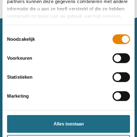
partners kunnen deze gegevens combineren met andere
Vind je je weg niet goed in het wandeldagboek?
informatie die u aan ze heeft verstrekt of die ze hebben
Raadpleeg dan hier de handleiding.
verzameld op basis van uw gebruik van hun services.
Toestemmingsselectie
Noodzakelijk
Voorkeuren
Sitemap
Statistieken
Wandelkalender
Uitrusting
Wandelinspiratie
Shop
Marketing
Toerisme
Wandeldagboek
Gezondheid
Alles toestaan
Contact