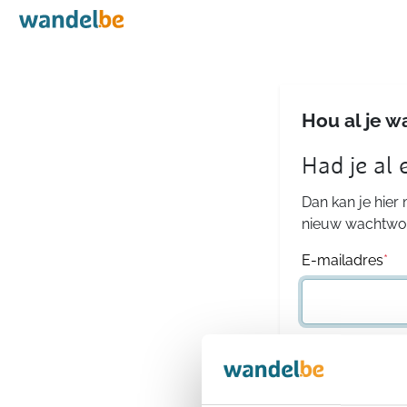
Home
Hou al je w
Had je al
Dan kan je hier
nieuw wachtwoo
E-mailadres
*
Wachtwoord
*