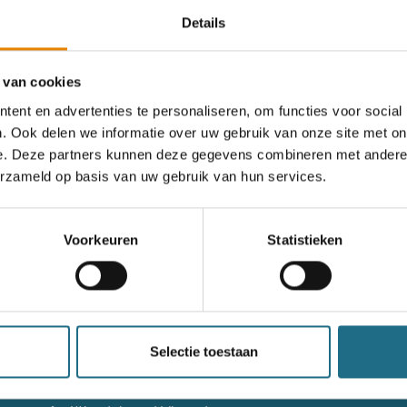
Details
rgeten
 van cookies
ent en advertenties te personaliseren, om functies voor social
. Ook delen we informatie over uw gebruik van onze site met on
og geen account?
e. Deze partners kunnen deze gegevens combineren met andere i
erzameld op basis van uw gebruik van hun services.
nieuw account aan
Voorkeuren
Statistieken
nieuw account aan
g niet goed in het wandeldagboek?
Raadpleeg dan hier de hand
Selectie toestaan
Contact