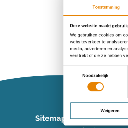
Toestemming
Wachtwoord ve
Deze website maakt gebruik
We gebruiken cookies om cont
websiteverkeer te analyseren
Heb je n
media, adverteren en analys
verstrekt of die ze hebben v
Maak dan een 
Toestemmingsselectie
Noodzakelijk
Maak een 
Vind je je we
Weigeren
Sitemap