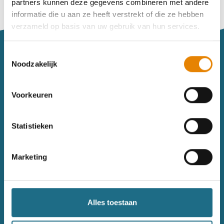
partners kunnen deze gegevens combineren met andere
Vind je je weg niet goed in het wandeldagboek?
informatie die u aan ze heeft verstrekt of die ze hebben
Raadpleeg dan hier de handleiding.
verzameld op basis van uw gebruik van hun services.
Toestemmingsselectie
Noodzakelijk
Voorkeuren
Sitemap
Statistieken
Wandelkalender
Uitrusting
Wandelinspiratie
Shop
Marketing
Toerisme
Wandeldagboek
Gezondheid
Alles toestaan
Contact