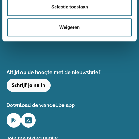
Wandelsport Vlaanderen vzw
Selectie toestaan
Gentse Steenweg 132, 8340 Damme
+32(0)50 40 51 40
Weigeren
info@wandelsport.be
BE 0643 481 073
Altijd op de hoogte ​met de nieuwsbrief
Schrijf je nu in
Download de wandel.be app
Join the hiking family