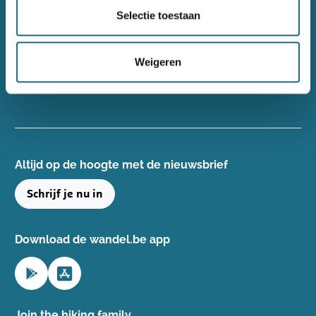
Wandelsport Vlaanderen vzw
Selectie toestaan
Gentse Steenweg 132, 8340 Damme
+32(0)50 40 51 40
Weigeren
info@wandelsport.be
BE 0643 481 073
Altijd op de hoogte ​met de nieuwsbrief
Schrijf je nu in
Download de wandel.be app
Join the hiking family