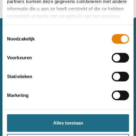
partners kunnen deze gegevens combineren met andere
Vind je je weg niet goed in het wandeldagboek?
informatie die u aan ze heeft verstrekt of die ze hebben
Raadpleeg dan hier de handleiding.
verzameld op basis van uw gebruik van hun services.
Toestemmingsselectie
Noodzakelijk
Voorkeuren
Sitemap
Statistieken
Wandelkalender
Uitrusting
Wandelinspiratie
Shop
Marketing
Toerisme
Wandeldagboek
Gezondheid
Alles toestaan
Contact