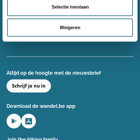
Wandelsport Vlaanderen vzw
Selectie toestaan
Gentse Steenweg 132, 8340 Damme
+32(0)50 40 51 40
Weigeren
info@wandelsport.be
BE 0643 481 073
Altijd op de hoogte ​met de nieuwsbrief
Schrijf je nu in
Download de wandel.be app
Join the hiking family