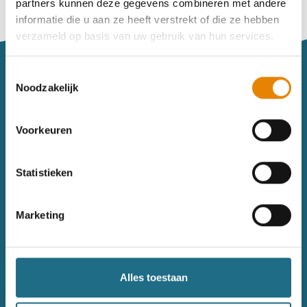
partners kunnen deze gegevens combineren met andere
Vind je je weg niet goed in het wandeldagboek?
informatie die u aan ze heeft verstrekt of die ze hebben
Raadpleeg dan hier de handleiding.
verzameld op basis van uw gebruik van hun services.
Toestemmingsselectie
Noodzakelijk
Voorkeuren
Sitemap
Statistieken
Wandelkalender
Uitrusting
Wandelinspiratie
Shop
Marketing
Toerisme
Wandeldagboek
Gezondheid
Alles toestaan
Contact