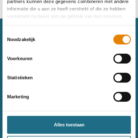
partners kunnen deze gegevens combineren met andere
Vind je je weg niet goed in het wandeldagboek?
informatie die u aan ze heeft verstrekt of die ze hebben
Raadpleeg dan hier de handleiding.
verzameld op basis van uw gebruik van hun services.
Toestemmingsselectie
Noodzakelijk
Voorkeuren
Sitemap
Statistieken
Wandelkalender
Uitrusting
Wandelinspiratie
Shop
Marketing
Toerisme
Wandeldagboek
Gezondheid
Alles toestaan
Contact