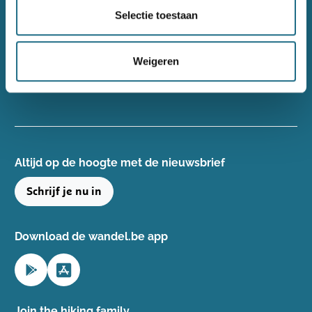
Wandelsport Vlaanderen vzw
Selectie toestaan
Gentse Steenweg 132, 8340 Damme
+32(0)50 40 51 40
Weigeren
info@wandelsport.be
BE 0643 481 073
Altijd op de hoogte ​met de nieuwsbrief
Schrijf je nu in
Download de wandel.be app
Join the hiking family