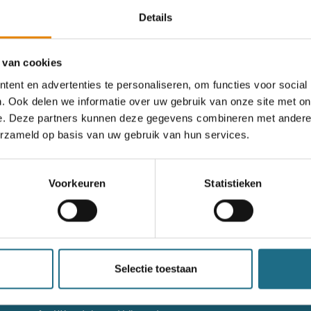
Details
rgeten
 van cookies
ent en advertenties te personaliseren, om functies voor social
. Ook delen we informatie over uw gebruik van onze site met on
og geen account?
e. Deze partners kunnen deze gegevens combineren met andere i
erzameld op basis van uw gebruik van hun services.
nieuw account aan
Voorkeuren
Statistieken
nieuw account aan
g niet goed in het wandeldagboek?
Raadpleeg dan hier de hand
Selectie toestaan
Contact