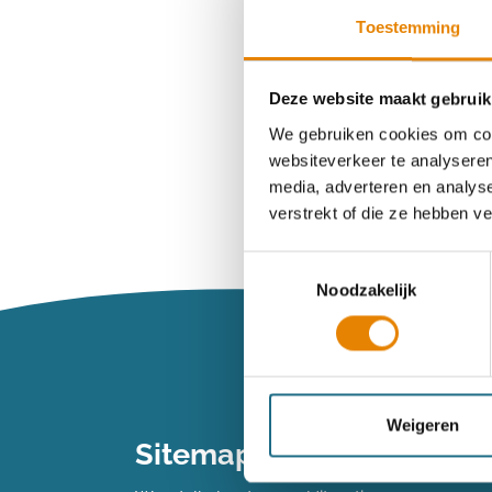
Toestemming
Wachtwoord ve
Deze website maakt gebruik
We gebruiken cookies om cont
websiteverkeer te analyseren
Heb je n
media, adverteren en analys
verstrekt of die ze hebben v
Maak dan een 
Toestemmingsselectie
Noodzakelijk
Maak een 
Vind je je we
Weigeren
Sitemap