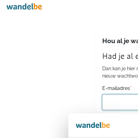
Home
Hou al je w
Had je al
Dan kan je hier
nieuw wachtwoo
E-mailadres
*
Wachtwoord
*