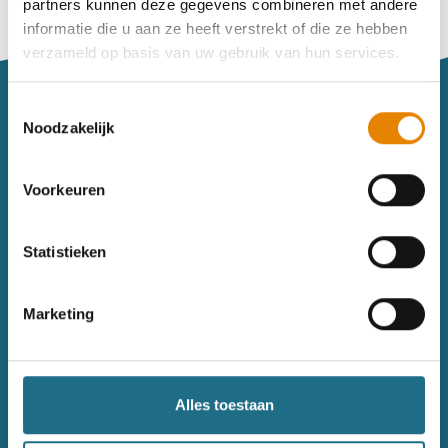
partners kunnen deze gegevens combineren met andere
Vind je je weg niet goed in het wandeldagboek?
informatie die u aan ze heeft verstrekt of die ze hebben
Raadpleeg dan hier de handleiding.
verzameld op basis van uw gebruik van hun services.
Toestemmingsselectie
Noodzakelijk
Voorkeuren
Sitemap
Statistieken
Wandelkalender
Uitrusting
Wandelinspiratie
Shop
Marketing
Toerisme
Wandeldagboek
Gezondheid
Alles toestaan
Contact