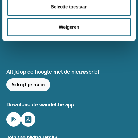
Wandelsport Vlaanderen vzw
Selectie toestaan
Gentse Steenweg 132, 8340 Damme
+32(0)50 40 51 40
Weigeren
info@wandelsport.be
BE 0643 481 073
Altijd op de hoogte ​met de nieuwsbrief
Schrijf je nu in
Download de wandel.be app
Join the hiking family