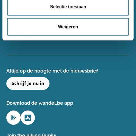
Wandelsport Vlaanderen vzw
Selectie toestaan
Gentse Steenweg 132, 8340 Damme
+32(0)50 40 51 40
Weigeren
info@wandelsport.be
BE 0643 481 073
Altijd op de hoogte ​met de nieuwsbrief
Schrijf je nu in
Download de wandel.be app
Join the hiking family