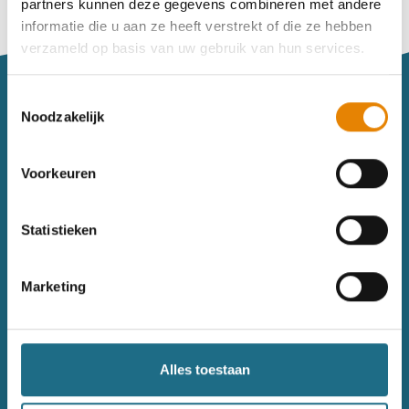
partners kunnen deze gegevens combineren met andere
Vind je je weg niet goed in het wandeldagboek?
informatie die u aan ze heeft verstrekt of die ze hebben
Raadpleeg dan hier de handleiding.
verzameld op basis van uw gebruik van hun services.
Toestemmingsselectie
Noodzakelijk
Voorkeuren
Sitemap
Statistieken
Wandelkalender
Uitrusting
Wandelinspiratie
Shop
Marketing
Toerisme
Wandeldagboek
Gezondheid
Alles toestaan
Contact