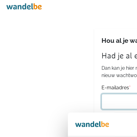
Home
Hou al je w
Had je al
Dan kan je hier
nieuw wachtwoo
E-mailadres
*
Wachtwoord
*