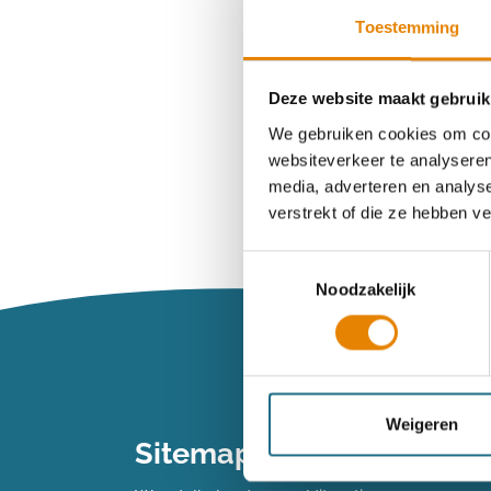
Toestemming
Wachtwoord ve
Deze website maakt gebruik
We gebruiken cookies om cont
websiteverkeer te analyseren
Heb je n
media, adverteren en analys
verstrekt of die ze hebben v
Maak dan een 
Toestemmingsselectie
Noodzakelijk
Maak een 
Vind je je we
Weigeren
Sitemap