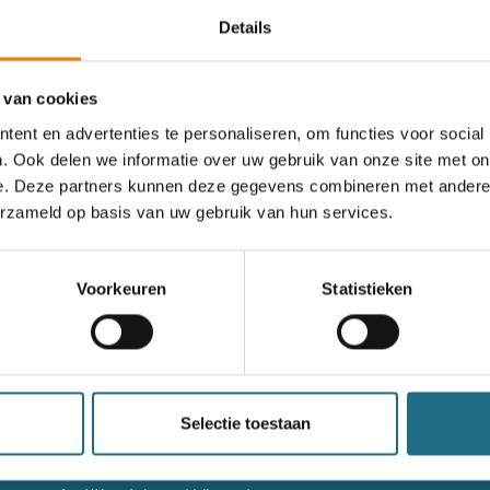
Details
rgeten
 van cookies
ent en advertenties te personaliseren, om functies voor social
. Ook delen we informatie over uw gebruik van onze site met on
og geen account?
e. Deze partners kunnen deze gegevens combineren met andere i
erzameld op basis van uw gebruik van hun services.
nieuw account aan
Voorkeuren
Statistieken
nieuw account aan
g niet goed in het wandeldagboek?
Raadpleeg dan hier de hand
Selectie toestaan
Contact