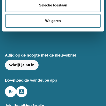
Wandelsport Vlaanderen vzw
Selectie toestaan
Gentse Steenweg 132, 8340 Damme
+32(0)50 40 51 40
Weigeren
info@wandelsport.be
BE 0643 481 073
Altijd op de hoogte ​met de nieuwsbrief
Schrijf je nu in
Download de wandel.be app
Join the hiking family