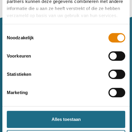
partners kunnen deze gegevens combineren met andere
Vind je je weg niet goed in het wandeldagboek?
informatie die u aan ze heeft verstrekt of die ze hebben
Raadpleeg dan hier de handleiding.
verzameld op basis van uw gebruik van hun services.
Toestemmingsselectie
Noodzakelijk
Voorkeuren
Sitemap
Statistieken
Wandelkalender
Uitrusting
Wandelinspiratie
Shop
Marketing
Toerisme
Wandeldagboek
Gezondheid
Alles toestaan
Contact