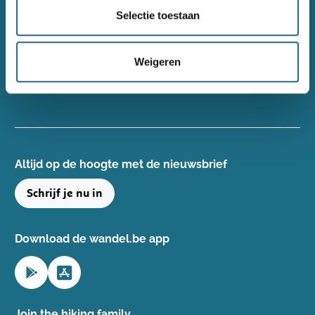
Wandelsport Vlaanderen vzw
Selectie toestaan
Gentse Steenweg 132, 8340 Damme
+32(0)50 40 51 40
Weigeren
info@wandelsport.be
BE 0643 481 073
Altijd op de hoogte ​met de nieuwsbrief
Schrijf je nu in
Download de wandel.be app
Join the hiking family