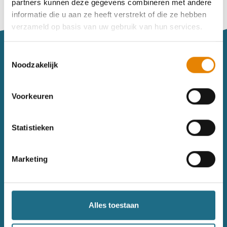
partners kunnen deze gegevens combineren met andere
Vind je je weg niet goed in het wandeldagboek?
informatie die u aan ze heeft verstrekt of die ze hebben
Raadpleeg dan hier de handleiding.
verzameld op basis van uw gebruik van hun services.
Toestemmingsselectie
Noodzakelijk
Voorkeuren
Sitemap
Statistieken
Wandelkalender
Uitrusting
Wandelinspiratie
Shop
Marketing
Toerisme
Wandeldagboek
Gezondheid
Alles toestaan
Contact