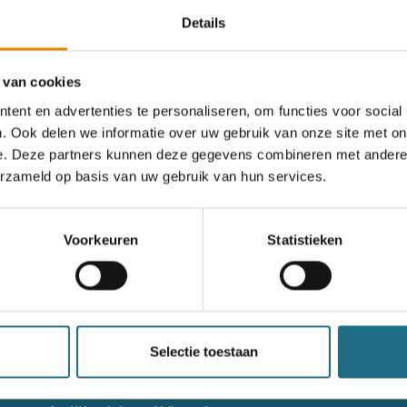
Details
rgeten
 van cookies
ent en advertenties te personaliseren, om functies voor social
. Ook delen we informatie over uw gebruik van onze site met on
og geen account?
e. Deze partners kunnen deze gegevens combineren met andere i
erzameld op basis van uw gebruik van hun services.
nieuw account aan
Voorkeuren
Statistieken
nieuw account aan
g niet goed in het wandeldagboek?
Raadpleeg dan hier de hand
Selectie toestaan
Contact