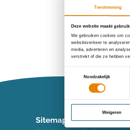
Toestemming
Wachtwoord ve
Deze website maakt gebruik
We gebruiken cookies om cont
websiteverkeer te analyseren
Heb je n
media, adverteren en analys
verstrekt of die ze hebben v
Maak dan een 
Toestemmingsselectie
Noodzakelijk
Maak een 
Vind je je we
Weigeren
Sitemap