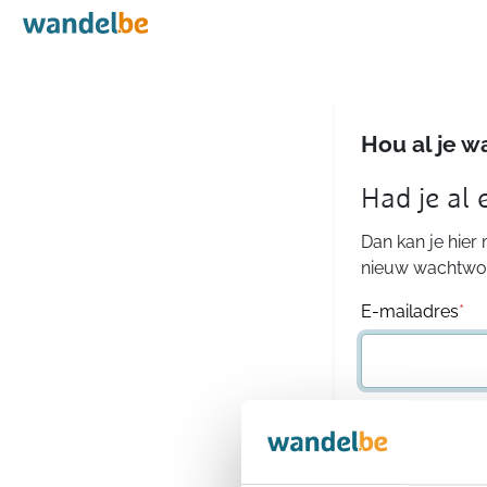
Home
Hou al je w
Had je al
Dan kan je hier
nieuw wachtwoo
E-mailadres
*
Wachtwoord
*