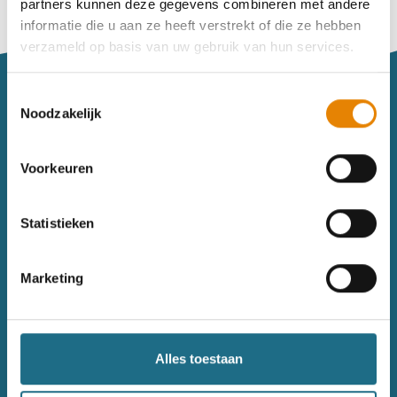
partners kunnen deze gegevens combineren met andere
Vind je je weg niet goed in het wandeldagboek?
informatie die u aan ze heeft verstrekt of die ze hebben
Raadpleeg dan hier de handleiding.
verzameld op basis van uw gebruik van hun services.
Toestemmingsselectie
Noodzakelijk
Voorkeuren
Sitemap
Statistieken
Wandelkalender
Uitrusting
Wandelinspiratie
Shop
Marketing
Toerisme
Wandeldagboek
Gezondheid
Alles toestaan
Contact