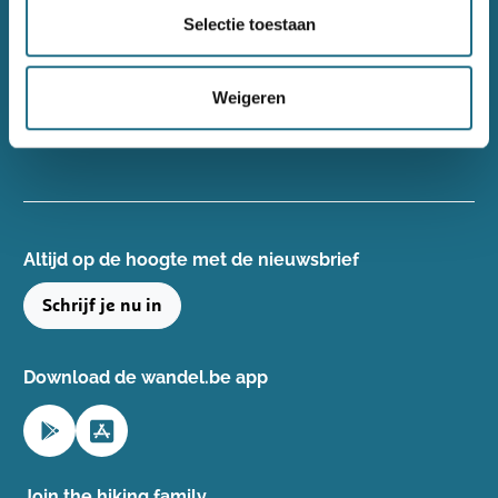
Wandelsport Vlaanderen vzw
Selectie toestaan
Gentse Steenweg 132, 8340 Damme
+32(0)50 40 51 40
Weigeren
info@wandelsport.be
BE 0643 481 073
Altijd op de hoogte ​met de nieuwsbrief
Schrijf je nu in
Download de wandel.be app
Join the hiking family