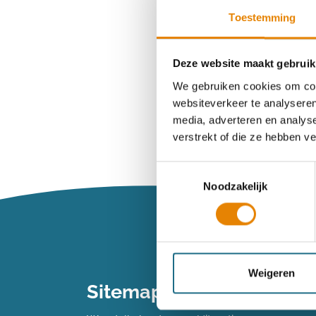
Toestemming
Wachtwoord ve
Deze website maakt gebruik
We gebruiken cookies om cont
websiteverkeer te analyseren
Heb je n
media, adverteren en analys
verstrekt of die ze hebben v
Maak dan een 
Toestemmingsselectie
Noodzakelijk
Maak een 
Vind je je we
Weigeren
Sitemap