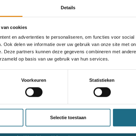
Details
rgeten
 van cookies
ent en advertenties te personaliseren, om functies voor social
. Ook delen we informatie over uw gebruik van onze site met on
og geen account?
e. Deze partners kunnen deze gegevens combineren met andere i
erzameld op basis van uw gebruik van hun services.
nieuw account aan
Voorkeuren
Statistieken
nieuw account aan
g niet goed in het wandeldagboek?
Raadpleeg dan hier de hand
Selectie toestaan
Contact