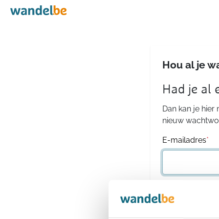
Home
Hou al je w
Had je al
Dan kan je hier
nieuw wachtwoo
E-mailadres
*
Wachtwoord
*