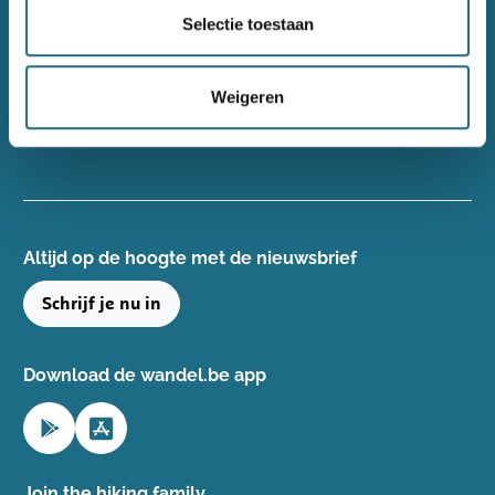
Wandelsport Vlaanderen vzw
Selectie toestaan
Gentse Steenweg 132, 8340 Damme
+32(0)50 40 51 40
Weigeren
info@wandelsport.be
BE 0643 481 073
Altijd op de hoogte ​met de nieuwsbrief
Schrijf je nu in
Download de wandel.be app
Join the hiking family