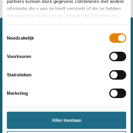
partners kunnen deze gegevens combineren met andere
Vind je je weg niet goed in het wandeldagboek?
informatie die u aan ze heeft verstrekt of die ze hebben
Raadpleeg dan hier de handleiding.
verzameld op basis van uw gebruik van hun services.
Toestemmingsselectie
Noodzakelijk
Voorkeuren
Sitemap
Statistieken
Wandelkalender
Uitrusting
Wandelinspiratie
Shop
Marketing
Toerisme
Wandeldagboek
Gezondheid
Alles toestaan
Contact