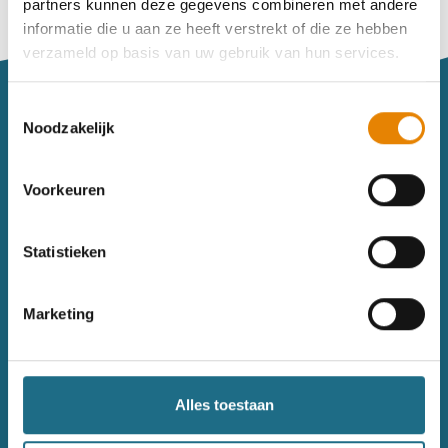
partners kunnen deze gegevens combineren met andere
Vind je je weg niet goed in het wandeldagboek?
informatie die u aan ze heeft verstrekt of die ze hebben
Raadpleeg dan hier de handleiding.
verzameld op basis van uw gebruik van hun services.
Toestemmingsselectie
Noodzakelijk
Voorkeuren
Sitemap
Statistieken
Wandelkalender
Uitrusting
Wandelinspiratie
Shop
Marketing
Toerisme
Wandeldagboek
Gezondheid
Alles toestaan
Contact