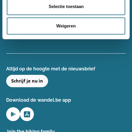
Wandelsport Vlaanderen vzw
Selectie toestaan
Gentse Steenweg 132, 8340 Damme
+32(0)50 40 51 40
Weigeren
info@wandelsport.be
BE 0643 481 073
Altijd op de hoogte ​met de nieuwsbrief
Schrijf je nu in
Download de wandel.be app
Join the hiking family