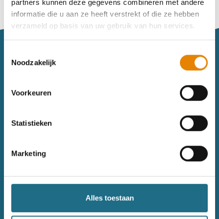
partners kunnen deze gegevens combineren met andere
Vind je je weg niet goed in het wandeldagboek?
informatie die u aan ze heeft verstrekt of die ze hebben
Raadpleeg dan hier de handleiding.
verzameld op basis van uw gebruik van hun services.
Toestemmingsselectie
Noodzakelijk
Voorkeuren
Sitemap
Statistieken
Wandelkalender
Uitrusting
Wandelinspiratie
Shop
Marketing
Toerisme
Wandeldagboek
Gezondheid
Alles toestaan
Contact