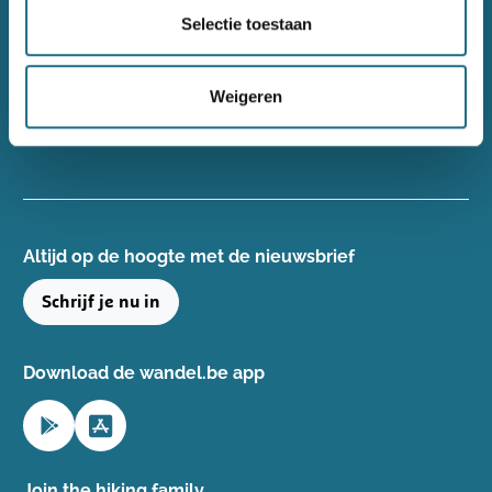
Wandelsport Vlaanderen vzw
Selectie toestaan
Gentse Steenweg 132, 8340 Damme
+32(0)50 40 51 40
Weigeren
info@wandelsport.be
BE 0643 481 073
Altijd op de hoogte ​met de nieuwsbrief
Schrijf je nu in
Download de wandel.be app
Join the hiking family