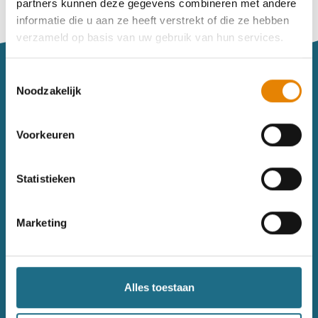
partners kunnen deze gegevens combineren met andere
Vind je je weg niet goed in het wandeldagboek?
informatie die u aan ze heeft verstrekt of die ze hebben
Raadpleeg dan hier de handleiding.
verzameld op basis van uw gebruik van hun services.
Toestemmingsselectie
Noodzakelijk
Voorkeuren
Sitemap
Statistieken
Wandelkalender
Uitrusting
Wandelinspiratie
Shop
Marketing
Toerisme
Wandeldagboek
Gezondheid
Alles toestaan
Contact