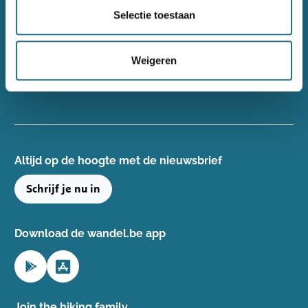
Wandelsport Vlaanderen vzw
Selectie toestaan
Gentse Steenweg 132, 8340 Damme
+32(0)50 40 51 40
Weigeren
info@wandelsport.be
BE 0643 481 073
Altijd op de hoogte ​met de nieuwsbrief
Schrijf je nu in
Download de wandel.be app
Join the hiking family