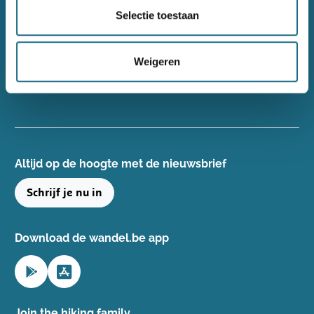
Wandelsport Vlaanderen vzw
Selectie toestaan
Gentse Steenweg 132, 8340 Damme
+32(0)50 40 51 40
Weigeren
info@wandelsport.be
BE 0643 481 073
Altijd op de hoogte ​met de nieuwsbrief
Schrijf je nu in
Download de wandel.be app
Join the hiking family