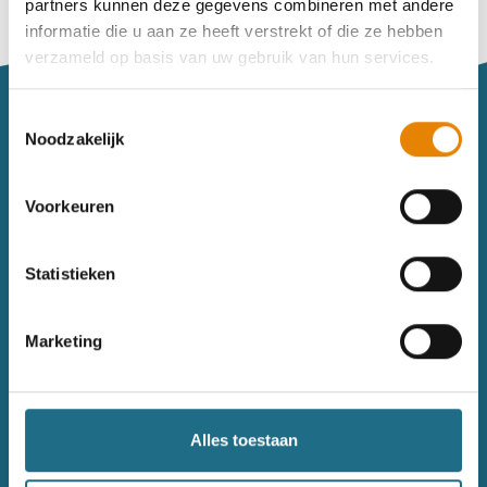
partners kunnen deze gegevens combineren met andere
Vind je je weg niet goed in het wandeldagboek?
informatie die u aan ze heeft verstrekt of die ze hebben
Raadpleeg dan hier de handleiding.
verzameld op basis van uw gebruik van hun services.
Toestemmingsselectie
Noodzakelijk
Voorkeuren
Sitemap
Statistieken
Wandelkalender
Uitrusting
Wandelinspiratie
Shop
Marketing
Toerisme
Wandeldagboek
Gezondheid
Alles toestaan
Contact