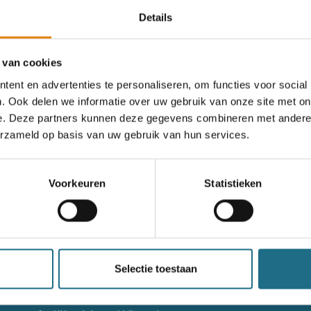
Details
rgeten
 van cookies
ent en advertenties te personaliseren, om functies voor social
. Ook delen we informatie over uw gebruik van onze site met on
og geen account?
e. Deze partners kunnen deze gegevens combineren met andere i
erzameld op basis van uw gebruik van hun services.
nieuw account aan
Voorkeuren
Statistieken
nieuw account aan
g niet goed in het wandeldagboek?
Raadpleeg dan hier de hand
Selectie toestaan
Contact