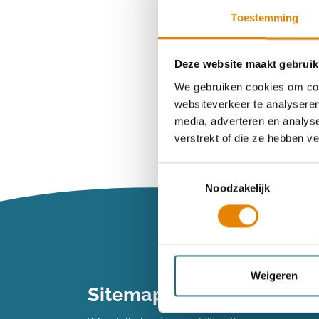
Toestemming
Wachtwoord ve
Deze website maakt gebruik
We gebruiken cookies om cont
websiteverkeer te analyseren
Heb je n
media, adverteren en analys
verstrekt of die ze hebben v
Maak dan een 
Toestemmingsselectie
Noodzakelijk
Maak een 
Vind je je we
Weigeren
Sitemap