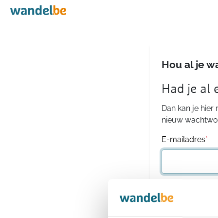
Home
Hou al je w
Had je al
Dan kan je hier
nieuw wachtwoo
E-mailadres
*
Wachtwoord
*