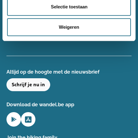
Wandelsport Vlaanderen vzw
Selectie toestaan
Gentse Steenweg 132, 8340 Damme
+32(0)50 40 51 40
Weigeren
info@wandelsport.be
BE 0643 481 073
Altijd op de hoogte ​met de nieuwsbrief
Schrijf je nu in
Download de wandel.be app
Join the hiking family