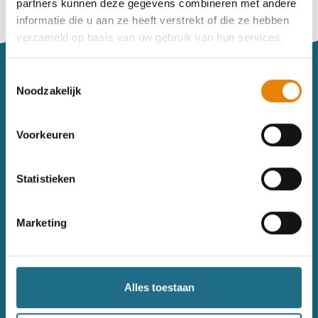
partners kunnen deze gegevens combineren met andere
Vind je je weg niet goed in het wandeldagboek?
informatie die u aan ze heeft verstrekt of die ze hebben
Raadpleeg dan hier de handleiding.
verzameld op basis van uw gebruik van hun services.
Toestemmingsselectie
Noodzakelijk
Voorkeuren
Sitemap
Statistieken
Wandelkalender
Uitrusting
Wandelinspiratie
Shop
Marketing
Toerisme
Wandeldagboek
Gezondheid
Alles toestaan
Contact