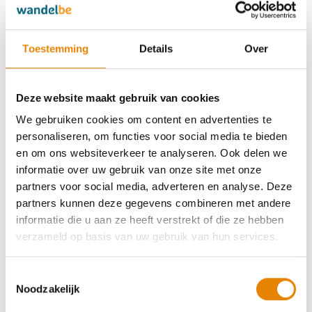
verzameld door Wandelsport met uw toestemming, kunt
u uw toestemming op elk gewenst moment intrekken. U
kan zich bv. altijd uitschrijven voor de nieuwsbrieven. Het
Toestemming
Details
Over
intrekken van uw toestemming is echter niet van
toepassing op verwerkingen die eerder door
Wandelsport zijn uitgevoerd.
Deze website maakt gebruik van cookies
We gebruiken cookies om content en advertenties te
Recht om niet onderworpen te worden aan
personaliseren, om functies voor social media te bieden
geautomatiseerde, individuele besluitvorming,
en om ons websiteverkeer te analyseren. Ook delen we
waaronder profiling
informatie over uw gebruik van onze site met onze
U heeft steeds het recht om niet onderworpen te worden
partners voor social media, adverteren en analyse. Deze
aan geautomatiseerde besluitvorming, waaronder
partners kunnen deze gegevens combineren met andere
profiling. Wandelsport zal dan geen profiel van u
informatie die u aan ze heeft verstrekt of die ze hebben
opstellen op basis van de persoonsgegevens die u aan
verzameld op basis van uw gebruik van hun services.
ons heeft bezorgd, of die we bekomen door uw gebruik
van onze diensten.
Toestemmingsselectie
Noodzakelijk
Recht op beperking van de verwerking