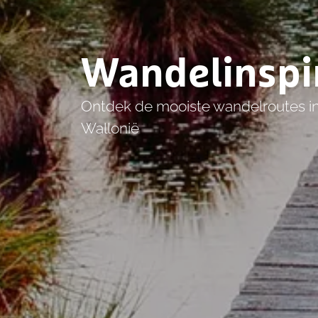
Wandelinspi
Ontdek de mooiste wandelroutes i
Wallonië