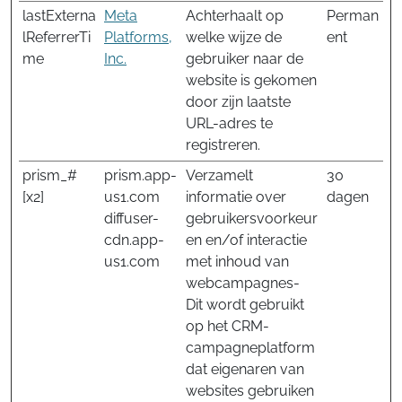
lastExterna
Meta
Achterhaalt op
Perman
lReferrerTi
Platforms,
welke wijze de
ent
me
Inc.
gebruiker naar de
website is gekomen
door zijn laatste
URL-adres te
registreren.
prism_#
prism.app-
Verzamelt
30
[x2]
us1.com
informatie over
dagen
diffuser-
gebruikersvoorkeur
cdn.app-
en en/of interactie
us1.com
met inhoud van
webcampagnes-
Dit wordt gebruikt
op het CRM-
campagneplatform
dat eigenaren van
websites gebruiken