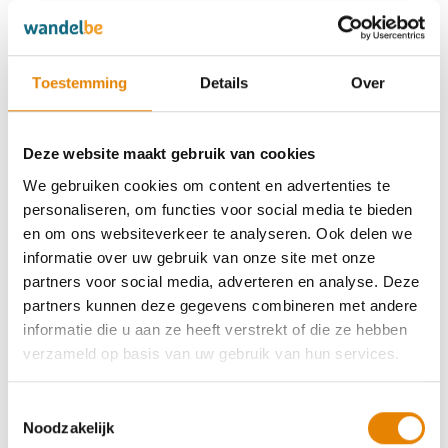
Uw toestemming geldt voor de volgende domeinen:
wandel.be
Toestemming
Details
Over
Uw huidige stand: Weigeren.
Verander uw toestemming
Deze website maakt gebruik van cookies
Cookieverklaring laatst bijgewerkt op 12/07/2026 door
Cookiebot
:
We gebruiken cookies om content en advertenties te
personaliseren, om functies voor social media te bieden
Noodzakelijk (4)
en om ons websiteverkeer te analyseren. Ook delen we
informatie over uw gebruik van onze site met onze
Noodzakelijke cookies helpen een website
partners voor social media, adverteren en analyse. Deze
bruikbaarder te maken, door basisfuncties als
partners kunnen deze gegevens combineren met andere
paginanavigatie en toegang tot beveiligde gedeelten
informatie die u aan ze heeft verstrekt of die ze hebben
van de website mogelijk te maken. Zonder deze
verzameld op basis van uw gebruik van hun services.
cookies kan de website niet naar behoren werken.
Maximale
Toestemmingsselectie
Naam
Aanbieder
Doel
Noodzakelijk
bewaarter