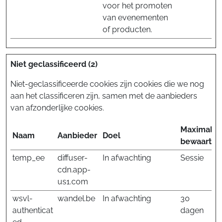
voor het promoten
van evenementen
of producten.
Niet geclassificeerd (2)
Niet-geclassificeerde cookies zijn cookies die we nog
aan het classificeren zijn, samen met de aanbieders
van afzonderlijke cookies.
Maximale
Naam
Aanbieder
Doel
bewaarter
temp_ee
diffuser-
In afwachting
Sessie
cdn.app-
us1.com
wsvl-
wandel.be
In afwachting
30
authenticat
dagen