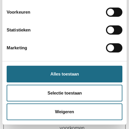
__cf_bm
Activecam
Deze cookie wordt
1 dag
paign
gebruikt om
Voorkeuren
onderscheid te
maken tussen
Statistieken
mensen en bots. Dit
is gunstig voor de
website om juiste
Marketing
rapporten over het
gebruik van de
website te maken.
Alles toestaan
CookieCon
Cookiebot
Slaat de
1 jaar
sent
cookiestatus van de
gebruiker op voor
Selectie toestaan
het huidige domein
csrftoken
wandel.be
Helpt Cross-Site
1 jaar
Weigeren
Request Forgery
(CSRF) -aanvallen te
voorkomen.