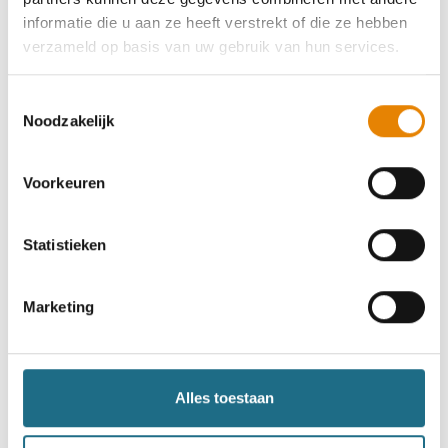
informatie die u aan ze heeft verstrekt of die ze hebben
verzameld op basis van uw gebruik van hun services.
Toestemmingsselectie
Noodzakelijk
Voorkeuren
Trainingstips
Download de Ultra Walker trainingsgids
Statistieken
Praktische trainingsschema’s ter voorbereiding van
een tocht van 100, 80, 60 of 50 km.
Marketing
Lees meer
Alles toestaan