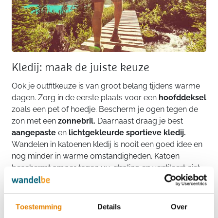
Kledij: maak de juiste keuze
Ook je outfitkeuze is van groot belang tijdens warme
dagen. Zorg in de eerste plaats voor een
hoofddeksel
zoals een pet of hoedje. Bescherm je ogen tegen de
zon met een
zonnebril.
Daarnaast draag je best
aangepaste
en
lichtgekleurde sportieve kledij.
Wandelen in katoenen kledij is nooit een goed idee en
nog minder in warme omstandigheden. Katoen
beschermt amper tegen uv-straling en ventileert niet
goed. Kies daarom voor
sporttechnische kledij
die
snel droogt en het zweet goed afvoert. Ook wandelen
in jeans is uit den boze, kies voor een sporttechnische
Toestemming
Details
Over
short of broek. Tegenwoordig vind je heel wat