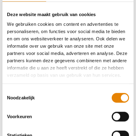
sportieve kledij die uv-werend is. Kies bij voorkeur
voor kledij met lange mouwen en lange broekspijpen
Deze website maakt gebruik van cookies
wanneer je door gebieden met veel insecten wandelt.
We gebruiken cookies om content en advertenties te
Er bestaat zelfs
insectenwerende kledij
die
personaliseren, om functies voor social media te bieden
behandeld is om insecten zoals muggen, teken en
en om ons websiteverkeer te analyseren. Ook delen we
dazen minder kans te geven om op de stof te landen
informatie over uw gebruik van onze site met onze
of erdoor te steken. Het biedt extra bescherming
partners voor social media, adverteren en analyse. Deze
tegen beten en verhoogt het comfort tijdens warme
partners kunnen deze gegevens combineren met andere
wandelingen.
informatie die u aan ze heeft verstrekt of die ze hebben
verzameld op basis van uw gebruik van hun services.
Koop insectenwerende kledij op onze webshop!
Toestemmingsselectie
Noodzakelijk
Voorkeuren
Statistieken