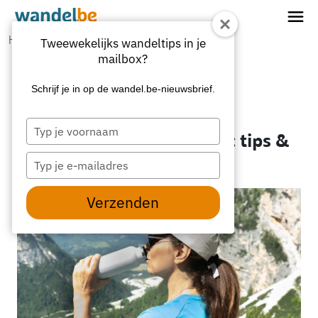
Home
Home
Gezondheid
Tweewekelijks wandeltips in je
Wandelen in de warmte: tips & tricks
mailbox?
Schrijf je in op de wandel.be-nieuwsbrief.
Gezondheid
Typ
Wandelen in de warmte: tips &
je
naam
Typ
tricks
in
je
e-
Verzenden
mailadres
in