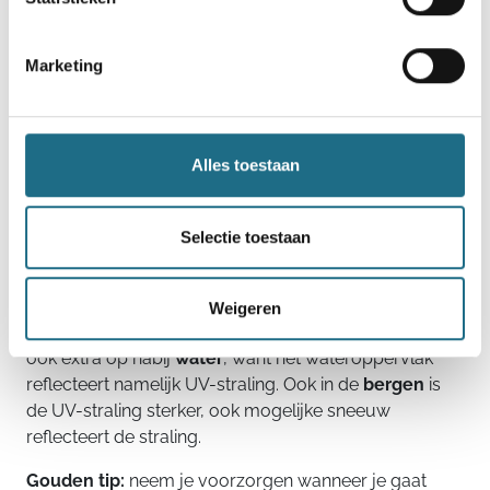
Marketing
Parcours en timing
Alles toestaan
Ga je wandelen op een warme dag? Kies dan voor de
koelere momenten van de dag
en ga bij voorkeur
op pad in de vroege ochtend, voormiddag of late
Selectie toestaan
avond.
Vermijd
sporten in de
volle zon tussen 12u en
15u.
Kies je zelf je wandelparcours? Zo is wandelen in
het bos is een beter idee dan wandelen in de stad,
Weigeren
beton houdt immers de warmte veel meer vast. Let
ook extra op nabij
water
, want het wateroppervlak
reflecteert namelijk UV-straling. Ook in de
bergen
is
de UV-straling sterker, ook mogelijke sneeuw
reflecteert de straling.
Gouden tip:
neem je voorzorgen wanneer je gaat