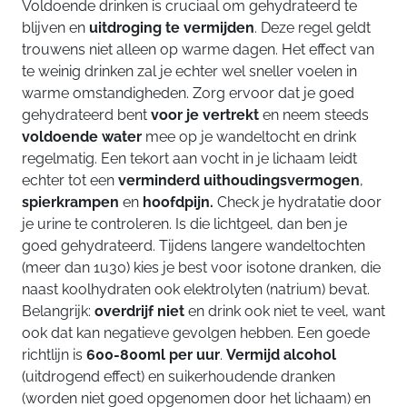
Voldoende drinken is cruciaal om gehydrateerd te
blijven en
uitdroging te vermijden
. Deze regel geldt
trouwens niet alleen op warme dagen. Het effect van
te weinig drinken zal je echter wel sneller voelen in
warme omstandigheden. Zorg ervoor dat je goed
gehydrateerd bent
voor je vertrekt
en neem steeds
voldoende water
mee op je wandeltocht en drink
regelmatig. Een tekort aan vocht in je lichaam leidt
echter tot een
verminderd uithoudingsvermogen
,
spierkrampen
en
hoofdpijn.
Check je hydratatie door
je urine te controleren. Is die lichtgeel, dan ben je
goed gehydrateerd. Tijdens langere wandeltochten
(meer dan 1u30) kies je best voor isotone dranken, die
naast koolhydraten ook elektrolyten (natrium) bevat.
Belangrijk:
overdrijf niet
en drink ook niet te veel, want
ook dat kan negatieve gevolgen hebben. Een goede
richtlijn is
600-800ml per uur
.
Vermijd alcohol
(uitdrogend effect) en suikerhoudende dranken
(worden niet goed opgenomen door het lichaam) en