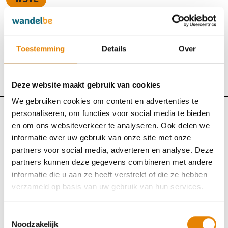
Vijvertocht
Donderdag 6 augustus 2026
Toestemming
Details
Over
Kuringen (Hasselt), Limburg
Bekijk uitslag
Bekijk klassement
Deze website maakt gebruik van cookies
We gebruiken cookies om content en advertenties te
personaliseren, om functies voor social media te bieden
WSVL
en om ons websiteverkeer te analyseren. Ook delen we
informatie over uw gebruik van onze site met onze
Veld- en bospadenwandeling
partners voor social media, adverteren en analyse. Deze
Woensdag 5 augustus 2026
partners kunnen deze gegevens combineren met andere
informatie die u aan ze heeft verstrekt of die ze hebben
Bouwel (Grobbendonk), Antwerpen
verzameld op basis van uw gebruik van hun services.
Bekijk uitslag
Bekijk klassement
Toestemmingsselectie
Noodzakelijk