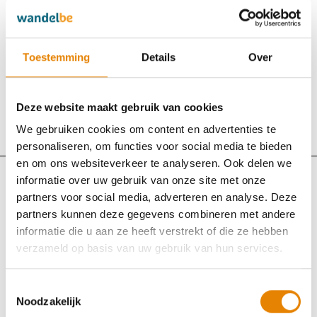
WSVL
Kloen Zomerwandeling
Toestemming
Details
Over
Zaterdag 25 juli 2026
Sint-Eloois-Winkel (Ledegem), West-Vlaanderen
Deze website maakt gebruik van cookies
We gebruiken cookies om content en advertenties te
Bekijk uitslag
Bekijk klassement
personaliseren, om functies voor social media te bieden
en om ons websiteverkeer te analyseren. Ook delen we
informatie over uw gebruik van onze site met onze
WSVL
partners voor social media, adverteren en analyse. Deze
partners kunnen deze gegevens combineren met andere
Binnenschippertochten
informatie die u aan ze heeft verstrekt of die ze hebben
Zaterdag 25 juli 2026
verzameld op basis van uw gebruik van hun services.
Bornem, Antwerpen
Toestemmingsselectie
Noodzakelijk
Bekijk uitslag
Bekijk klassement