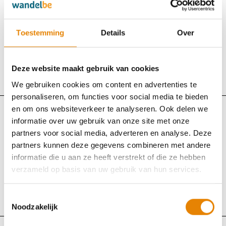
Trans Limburg Trail
Toestemming
Details
Over
Dinsdag 21 juli 2026
Bilzen, Limburg
Deze website maakt gebruik van cookies
Bekijk uitslag
Bekijk klassement
We gebruiken cookies om content en advertenties te
personaliseren, om functies voor social media te bieden
en om ons websiteverkeer te analyseren. Ook delen we
WSVL
informatie over uw gebruik van onze site met onze
partners voor social media, adverteren en analyse. Deze
Velpe-Getetocht
partners kunnen deze gegevens combineren met andere
informatie die u aan ze heeft verstrekt of die ze hebben
Zondag 19 juli 2026
verzameld op basis van uw gebruik van hun services.
Neerlinter (Linter), Vlaams-Brabant
Toestemmingsselectie
Bekijk uitslag
Bekijk klassement
Noodzakelijk