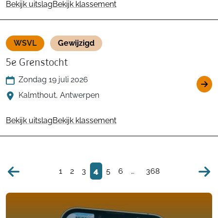
Bekijk uitslag
Bekijk klassement
WSVL
Gewijzigd
5e Grenstocht
Zondag 19 juli 2026
Kalmthout, Antwerpen
Bekijk uitslag
Bekijk klassement
1
2
3
4
5
6
…
368