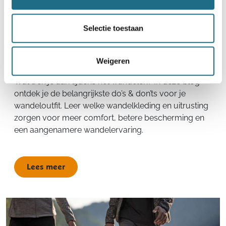
Wandelkledij
Wat trek je aan tijdens het wandelen? De
Selectie toestaan
belangrijkste do's & don'ts voor je
wandeloutfit
Weigeren
Wat trek je aan tijdens het wandelen? In deze blog
ontdek je de belangrijkste do’s & don’ts voor je
wandeloutfit. Leer welke wandelkleding en uitrusting
zorgen voor meer comfort, betere bescherming en
een aangenamere wandelervaring.
Lees meer