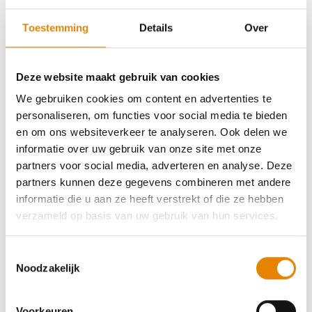
Je wil beginnen met wandelen? Dan is het een goed
Toestemming
Details
Over
idee om je aan te sluiten bij de
wandelfederatie
of bij
een
wandelclub.
Want als lid krijg je korting op het
inschrijvingsgeld van tochten en je krijgt 4x per jaar
Deze website maakt gebruik van cookies
gratis het
wandel.be magazine
vol wandelinspiratie in
We gebruiken cookies om content en advertenties te
je bus. Bovendien ben je
24/7 verzekerd
tijdens al je
personaliseren, om functies voor social media te bieden
wandelactiviteiten in binnen- en buitenland.
en om ons websiteverkeer te analyseren. Ook delen we
informatie over uw gebruik van onze site met onze
Ontdek alle ledenvoordelen
partners voor social media, adverteren en analyse. Deze
partners kunnen deze gegevens combineren met andere
informatie die u aan ze heeft verstrekt of die ze hebben
verzameld op basis van uw gebruik van hun services.
Toestemmingsselectie
Noodzakelijk
Voorkeuren