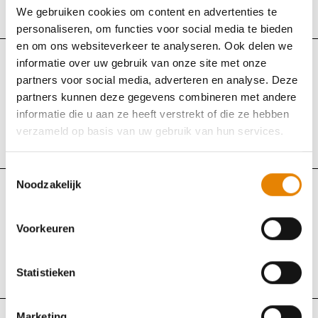
We gebruiken cookies om content en advertenties te
Dilsen-Stokkem, Limburg
personaliseren, om functies voor social media te bieden
en om ons websiteverkeer te analyseren. Ook delen we
informatie over uw gebruik van onze site met onze
WSVL
Trailwalk
Gewijzigd
partners voor social media, adverteren en analyse. Deze
partners kunnen deze gegevens combineren met andere
Trage Wegen Wandeling
informatie die u aan ze heeft verstrekt of die ze hebben
Zondag 20 september 2026
verzameld op basis van uw gebruik van hun services.
Rillaar (Aarschot), Vlaams-Brabant
Toestemmingsselectie
Noodzakelijk
WSVL
Trailwalk
Voorkeuren
Great Escape (GEEN CLUBKAMPIOENSCHAP)
Maandag 21 september 2026
Statistieken
Clervaux, Luxemburg
Marketing