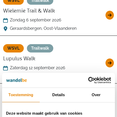
WSVL
Trailwalk
Wielemie Trail & Walk
Zondag 6 september 2026
Geraardsbergen, Oost-Vlaanderen
WSVL
Trailwalk
Lupulus Walk
Zaterdag 12 september 2026
Houffalize, Luxemburg
Toestemming
Details
Over
WSVL
Trailwalk
Kennedymars Maasland
Deze website maakt gebruik van cookies
Zaterdag 12 september 2026