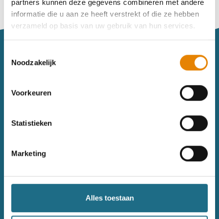
partners kunnen deze gegevens combineren met andere
Vind je je weg niet goed in het wandeldagboek?
informatie die u aan ze heeft verstrekt of die ze hebben
Raadpleeg dan hier de handleiding.
verzameld op basis van uw gebruik van hun services.
Toestemmingsselectie
Noodzakelijk
Voorkeuren
Sitemap
Statistieken
Wandelkalender
Uitrusting
Wandelinspiratie
Shop
Marketing
Toerisme
Wandeldagboek
Gezondheid
Alles toestaan
Contact