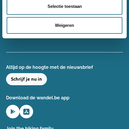
Wandelsport Vlaanderen vzw
Selectie toestaan
Gentse Steenweg 132, 8340 Damme
+32(0)50 40 51 40
Weigeren
info@wandelsport.be
BE 0643 481 073
Altijd op de hoogte ​met de nieuwsbrief
Schrijf je nu in
Download de wandel.be app
Join the hiking family