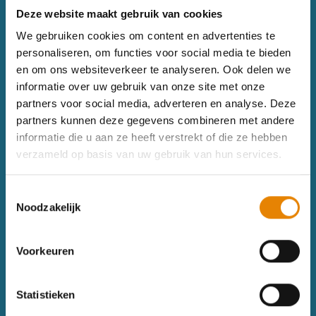
Deze website maakt gebruik van cookies
We gebruiken cookies om content en advertenties te
personaliseren, om functies voor social media te bieden
en om ons websiteverkeer te analyseren. Ook delen we
informatie over uw gebruik van onze site met onze
Sitemap
partners voor social media, adverteren en analyse. Deze
Wandelkalender
Uitrusting
partners kunnen deze gegevens combineren met andere
Wandelinspiratie
Shop
informatie die u aan ze heeft verstrekt of die ze hebben
verzameld op basis van uw gebruik van hun services.
Toerisme
Wandeldagboek
Gezondheid
Toestemmingsselectie
Noodzakelijk
Contact
Wandelsport Vlaanderen vzw
Voorkeuren
Gentse Steenweg 132, 8340 Damme
+32(0)50 40 51 40
Statistieken
info@wandelsport.be