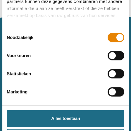
partners kunnen deze gegevens combineren met andere
Vind je je weg niet goed in het wandeldagboek?
informatie die u aan ze heeft verstrekt of die ze hebben
Raadpleeg dan hier de handleiding.
verzameld op basis van uw gebruik van hun services.
Toestemmingsselectie
Noodzakelijk
Voorkeuren
Sitemap
Statistieken
Wandelkalender
Uitrusting
Wandelinspiratie
Shop
Marketing
Toerisme
Wandeldagboek
Gezondheid
Alles toestaan
Contact