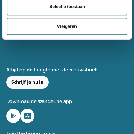
Wandelsport Vlaanderen vzw
Selectie toestaan
Gentse Steenweg 132, 8340 Damme
+32(0)50 40 51 40
Weigeren
info@wandelsport.be
BE 0643 481 073
Altijd op de hoogte ​met de nieuwsbrief
Schrijf je nu in
Download de wandel.be app
Join the hiking family