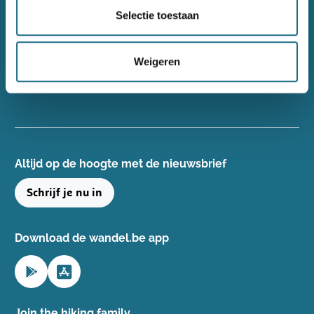
Wandelsport Vlaanderen vzw
Selectie toestaan
Gentse Steenweg 132, 8340 Damme
+32(0)50 40 51 40
Weigeren
info@wandelsport.be
BE 0643 481 073
Altijd op de hoogte ​met de nieuwsbrief
Schrijf je nu in
Download de wandel.be app
Join the hiking family