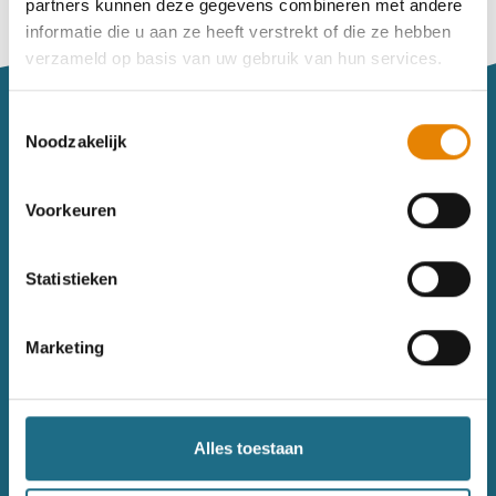
partners kunnen deze gegevens combineren met andere
Vind je je weg niet goed in het wandeldagboek?
informatie die u aan ze heeft verstrekt of die ze hebben
Raadpleeg dan hier de handleiding.
verzameld op basis van uw gebruik van hun services.
Toestemmingsselectie
Noodzakelijk
Voorkeuren
Sitemap
Statistieken
Wandelkalender
Uitrusting
Wandelinspiratie
Shop
Marketing
Toerisme
Wandeldagboek
Gezondheid
Alles toestaan
Contact