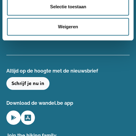
Wandelsport Vlaanderen vzw
Selectie toestaan
Gentse Steenweg 132, 8340 Damme
+32(0)50 40 51 40
Weigeren
info@wandelsport.be
BE 0643 481 073
Altijd op de hoogte ​met de nieuwsbrief
Schrijf je nu in
Download de wandel.be app
Join the hiking family