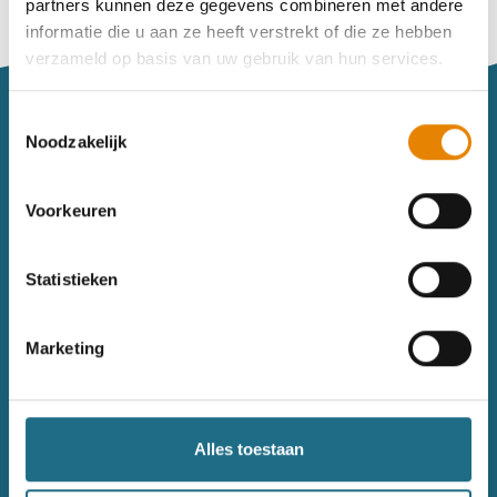
partners kunnen deze gegevens combineren met andere
Vind je je weg niet goed in het wandeldagboek?
informatie die u aan ze heeft verstrekt of die ze hebben
Raadpleeg dan hier de handleiding.
verzameld op basis van uw gebruik van hun services.
Toestemmingsselectie
Noodzakelijk
Voorkeuren
Sitemap
Statistieken
Wandelkalender
Uitrusting
Wandelinspiratie
Shop
Marketing
Toerisme
Wandeldagboek
Gezondheid
Alles toestaan
Contact