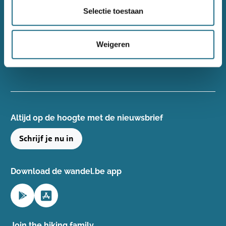
Wandelsport Vlaanderen vzw
Selectie toestaan
Gentse Steenweg 132, 8340 Damme
+32(0)50 40 51 40
Weigeren
info@wandelsport.be
BE 0643 481 073
Altijd op de hoogte ​met de nieuwsbrief
Schrijf je nu in
Download de wandel.be app
Join the hiking family