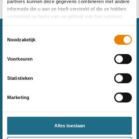
partners kunnen deze gegevens combineren met andere
Vind je je weg niet goed in het wandeldagboek?
informatie die u aan ze heeft verstrekt of die ze hebben
Raadpleeg dan hier de handleiding.
verzameld op basis van uw gebruik van hun services.
Toestemmingsselectie
Noodzakelijk
Voorkeuren
Sitemap
Statistieken
Wandelkalender
Uitrusting
Wandelinspiratie
Shop
Marketing
Toerisme
Wandeldagboek
Gezondheid
Alles toestaan
Contact